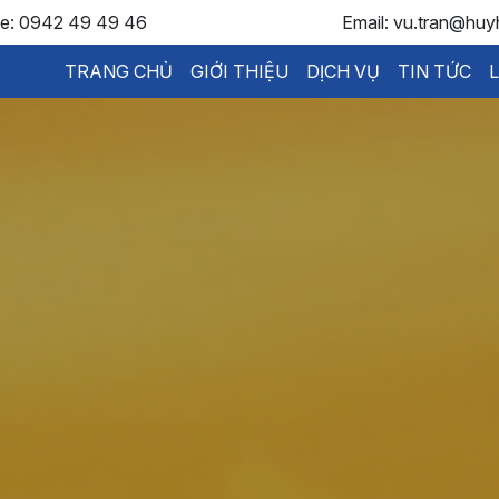
ne: 0942 49 49 46
Email: vu.tran@huy
TRANG CHỦ
GIỚI THIỆU
DỊCH VỤ
TIN TỨC
L