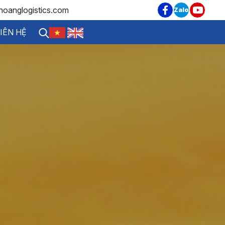
hoanglogistics.com
Zalo
IÊN HỆ