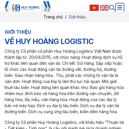
Trang chủ
Giới thiệu
GIỚI THIỆU
VỀ HUY HOÀNG LOGISTIC
Công ty Cổ phần cổ phần Huy Hoàng Logistics Việt Nam được
thành lập từ 20/04/2015, với chức năng: Hoạt động dịch vụ hỗ
trợ khác liên quan đến vận tải. Chi tiết: Gửi hàng. Sắp xếp hoặc
tổ chức các hoạt động vận tải đường sắt, đường bộ, đường
biển. Giao nhận hàng hóa . Thu, phát các chứng từ vận tải là
vận đơn. Hoạt động của Đại lý làm thủ tục hải quan. Môi giới
thuê tàu biển. Hoạt động liên quan khác như: Bao gói hàng hóa
nhằm mục đích bảo vệ hàng hóa trên đường vận chuyển, dỡ
hàng hóa, lấy mẫu, cân hàng hóa. Hoạt động của các đại lý
bán vé máy bay. Dịch vụ đại lý tàu biển. Dịch vụ đại lý vận tải
đường biển. Dịch vụ cung ứng tàu biển, kiểm đếm hàng hóa.
Công ty Cổ phần Huy Hoàng Logistics, với khẩu hiệu “Thuận lợi
- Tiết kiệm - Tinh gọn”, là cầu nối mạnh mẽ giữa doanh nghiệp