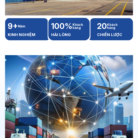
9+
100%
20
Khách
Khách
Năm
hàng
hàng
KINH NGHIỆM
HÀI LÒNG
CHIẾN LƯỢC